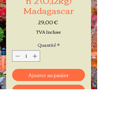
Madagascar
Prix
29,00 €
TVA Incluse
Quantité
*
Ajouter au panier
Commander et payer
Je réserve mon rendez-vous
Contactez-moi au
06.11.30.71.66