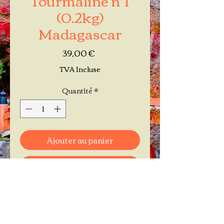
(0.2kg)
Madagascar
Prix
39,00 €
TVA Incluse
Quantité
*
Ajouter au panier
Commander et payer
Je réserve mon rendez-vous