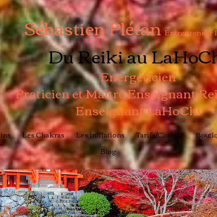
Sébastien Plétan
Entrepreneur 
Du Reiki au LaHoC
Energéticien
Praticien et Maître Enseignant Re
Enseignant LaHoChi
ins
Les Chakras
Les initiations
Tarifs/Contact
Boutiq
Blog