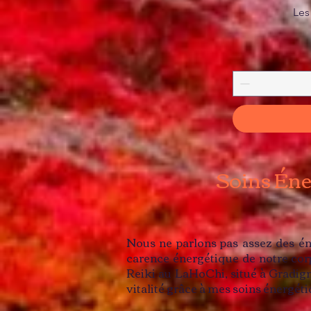
Les
Soins Éne
Nous ne parlons pas assez des én
carence énergétique de notre corp
Reiki au LaHoChi, situé à Gradigna
vitalité grâce à mes soins énergéti