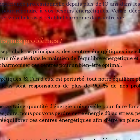
xpérience professionnelle depuis plus de 10 ans dans l
 pour répondre à vos besoins énergétiques. Venez décou
r vos chakras et rétablir l'harmonie dans votre vie.
rs, nos problèmes ?
ept chakras principaux, des centres énergétiques invisib
t un rôle clé dans le maintien de l'équilibre énergétiqu
 harmoniser ces centres pour un bien-être optimal.
étiques. Si l’un d’eux est perturbé, tout notre équilibre
hakras sont responsables de plus de 90 % de nos pro
ne certaine quantité d'énergie universelle pour faire fon
es jours, nous pouvons perdre cette énergie dû au stress, peu
ééquilibrer ces centres énergétiques afin d'être en plein