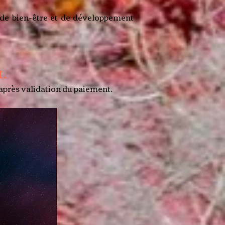
 de bien-être et de développement
t.
après validation du paiement.