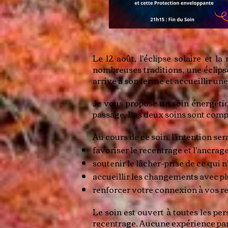
Le 12 août, l'éclipse solaire et 
nombreuses traditions, une éclip
arrive à son terme et accueillir un
Je vous propose un soin énergétiq
passage. Les deux soins sont compl
Au cours de ce soin, l'intention sera
favoriser le recentrage et l'ancrage
soutenir le lâcher-prise de ce qui n'
accueillir les changements avec plu
renforcer votre connexion à vos re
Le soin est ouvert à toutes les p
recentrage. Aucune expérience part