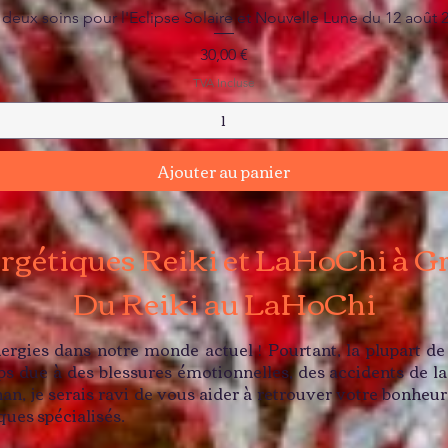
Aperçu rapide
 deux soins pour l'Eclipse Solaire et Nouvelle Lune du 12 août 
Prix
30,00 €
TVA Incluse
Ajouter au panier
rgétiques Reiki et LaHoChi à G
Du Reiki au LaHoChi
ergies dans notre monde actuel ! Pourtant, la plupart d
s due à des blessures émotionnelles, des accidents de l
n, je serais ravi de vous aider à retrouver votre bonheur, 
ques spécialisés.