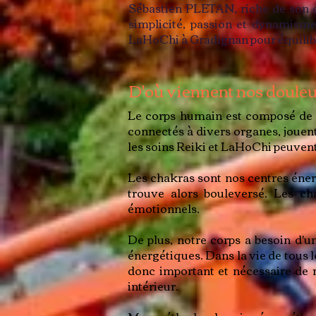
Sébastien PLETAN, riche de son e
simplicité, passion et dynamisme
LaHoChi à Gradignan pour équilibre
D'où viennent nos douleu
Le corps humain est composé de s
connectés à divers organes, jouen
les soins Reiki et LaHoChi peuvent
Les chakras sont nos centres énerg
trouve alors bouleversé. Les c
émotionnels.
De plus, notre corps a besoin d'u
énergétiques. Dans la vie de tous l
donc important et nécessaire de r
intérieur.