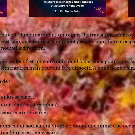
la nouvelle lune marquent un temps de transition, d'intr
se est perçue comme un moment propice pour faire une pa
e nouvelle direction.
ue collectif et un soin individuel à distance pour vous
émentaires mais peuvent être dissocié. A vous de choisir..
 de :
,
a plus sa place,
s de clarté et de sérénité,
ssources intérieures.
ersonnes qui souhaitent vivre ce moment comme une occas
iculière n'est nécessaire.