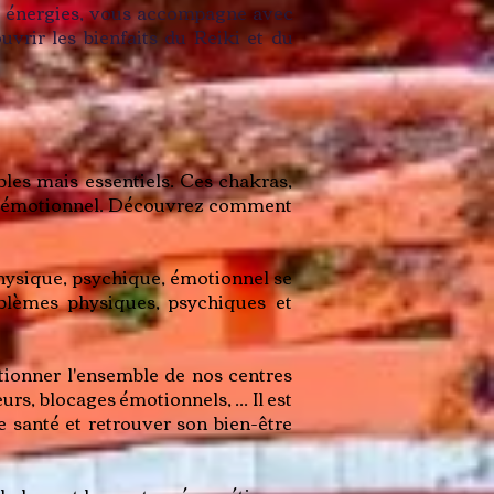
es énergies, vous accompagne avec
vrir les bienfaits du Reiki et du
les mais essentiels. Ces chakras,
e et émotionnel. Découvrez comment
 physique, psychique, émotionnel se
blèmes physiques, psychiques et
ctionner l'ensemble de nos centres
rs, blocages émotionnels, ... Il est
e santé et retrouver son bien-être