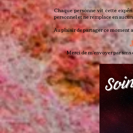
Chaque personne vit cette expéri
personnel et ne remplace en aucun 
Au plaisir de partager ce moment 
J
Merci de m'envoyer par sms o