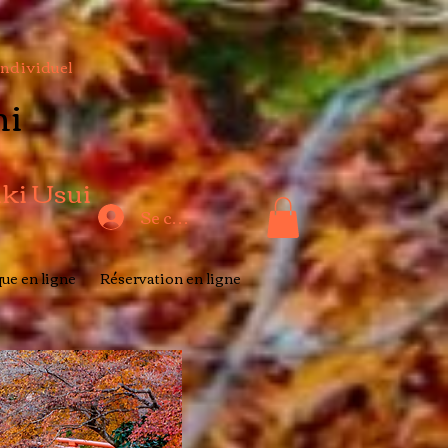
Individuel
hi
iki Usui
Se connecter
ue en ligne
Réservation en ligne