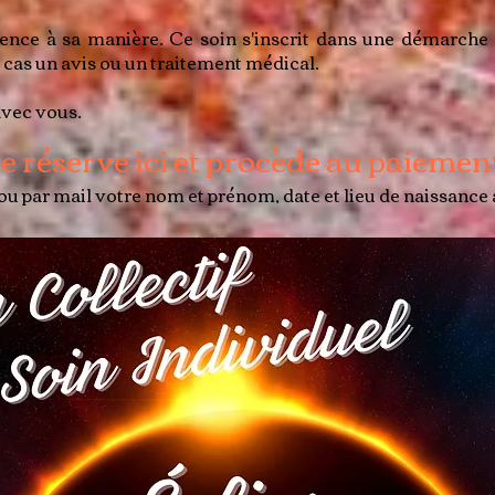
ence à sa manière. Ce soin s'inscrit dans une démarche
cas un avis ou un traitement médical.
avec vous.
e réserve ici et procède au paiemen
u par mail votre nom et prénom, date et lieu de naissance 