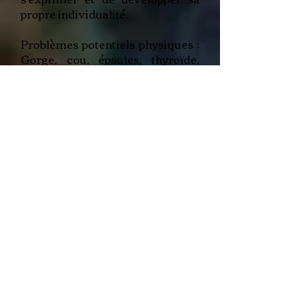
propre individualité.
Problèmes potentiels physiques :
Gorge, cou, épaules, thyroïde,
thymus, poumons, système
immunitaire, bronches, système
nerveux, bouche, dents, langue,
maxillaire, trachées, vertèbres
cervicales.
Les pierres associées
Calcite Bleue
Célestine
Apatite