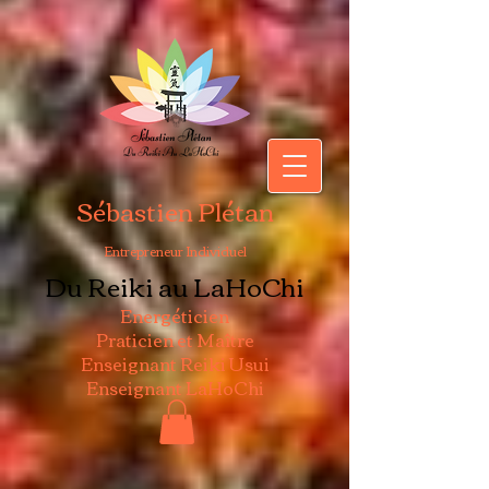
Sébastien Plétan
Entrepreneur Individuel
Du Reiki au LaHoChi
Energéticien
Praticien et Maître
Enseignant Reiki Usui
Enseignant LaHoChi