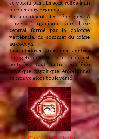
se voient pas . Ils sont reliés à un
ou plusieurs organes.
Ils canalisent les énergies à
travers l'organisme vers l'axe
central formé par la colonne
vertébrale, du sommet du crâne
au coccyx.
Les chakras sont nos centres
énergétiques. Si l’un d’eux est
perturbé, tout notre équilibre
physique, psychique, émotionnel
se trouve alors bouleversé.
1er Chakra ou Chakra