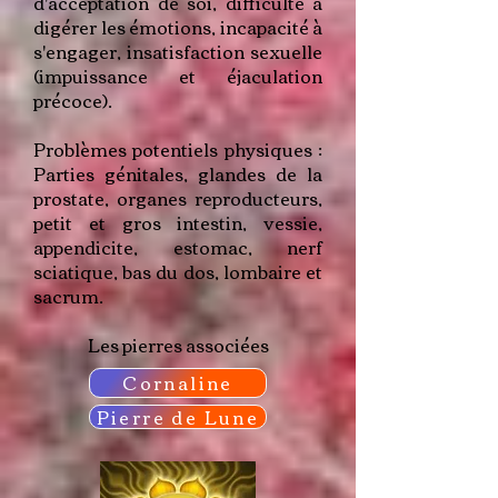
d'acceptation de soi, difficulté à
digérer les émotions, incapacité à
s'engager, insatisfaction sexuelle
(impuissance et éjaculation
précoce).
Problèmes potentiels physiques :
Parties génitales, glandes de la
prostate, organes reproducteurs,
petit et gros intestin, vessie,
appendicite, estomac, nerf
sciatique, bas du dos, lombaire et
sacrum.
Les pierres associées
Cornaline
Pierre de Lune