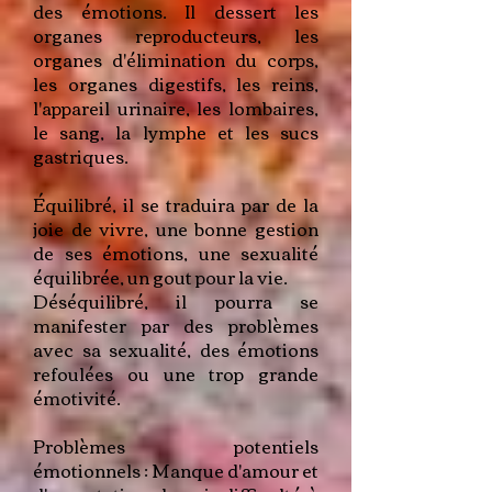
des émotions. Il dessert les
organes reproducteurs, les
organes d'élimination du corps,
les organes digestifs, les reins,
l'appareil urinaire, les lombaires,
le sang, la lymphe et les sucs
gastriques.
Équilibré, il se traduira par de la
joie de vivre, une bonne gestion
de ses émotions, une sexualité
équilibrée, un gout pour la vie.
Déséquilibré, il pourra se
manifester par des problèmes
avec sa sexualité, des émotions
refoulées ou une trop grande
émotivité.
Problèmes potentiels
émotionnels : Manque d'amour et