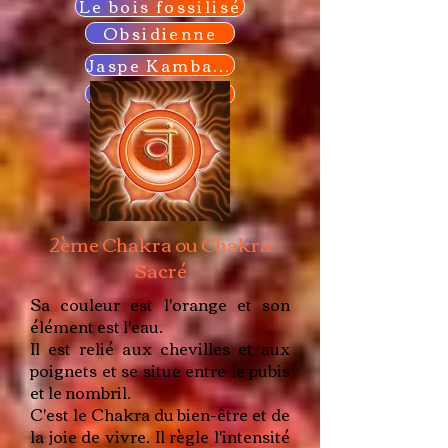
Le bois fossilisé
Obsidienne
Jaspe Kambaba
Shungite
2ème Chakra ou Chakra
Sacré
Sa couleur est l'orange et son
élément est l'eau.
Il est relié aux chevilles et aux
poignets et se situe entre le pubis
et le nombril.
C'est le Chakra du bien-être et de
la joie de vivre. Il règle l'intensité