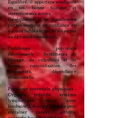
Équilibré, il apportera confiance
en soi, bonne humeur et
ouverture aux autres.
Déséquilibré, il se manifestera
par un manque de confiance en
soi, une faible estime de soi ou par
un égo surdimensionné.
Problèmes potentiels
émotionnels : Sentiments de
blocage, de culpabilité et de
honte, rationalisation des
sentiments, dépendance
relationnelle.
Problème potentiels physiques :
Organes précités, système
lymphatique, reins, zone
lombaire. L'énergie bloquée peut
entraîner cancer, arthrite,
anorexie, boulimie, ulcères.