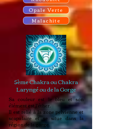
Opale Verte
Malachite
5ème Chakra ou Chakra
Laryngé ou de la Gorge
Sa couleur est le bleu et son
élément est l'éther.
Il est relié à la zone pelvienne et
scapulaire et se situe dans la
région de la gorge.