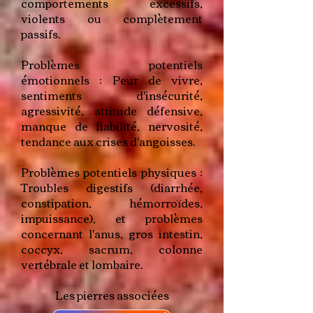
comportements excessifs,
violents ou complètement
passifs.
Problèmes potentiels
émotionnels : Peur de vivre,
sentiments d'insécurité,
agressivité, attitude défensive,
manque de fiabilité, nervosité,
tendance aux crises d'angoisses.
Problèmes potentiels physiques :
Troubles digestifs (diarrhée,
constipation, hémorroïdes,
impuissance), et problèmes
concernant l'anus, gros intestin,
coccyx, sacrum, colonne
vertébrale et lombaire.
Les pierres associées