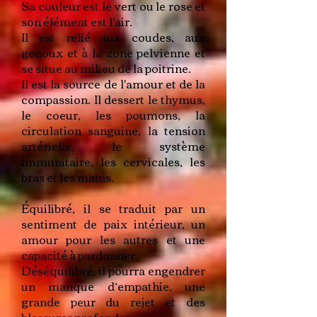
Sa couleur est le vert ou le rose et
son élément est l'air.
Il est relié aux coudes, aux
genoux et à la zone pelvienne et
se situe au milieu de la poitrine.
Il est la source de l'amour et de la
compassion. Il dessert le thymus,
le coeur, les poumons, la
circulation sanguine, la tension
artérielle, le système
immunitaire, les cervicales, les
bras et les mains.
Équilibré, il se traduit par un
sentiment de paix intérieur, un
amour pour les autres et une
capacité à pardonner.
Déséquilibré, il pourra engendrer
un manque d’empathie, une
grande peur du rejet et des
blessures profondes.