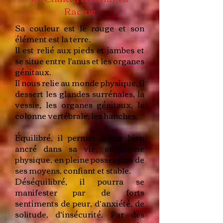
Racine
Sa couleur est le rouge et son
élément est la terre.
Il est relié aux pieds et jambes et
se situe entre l'anus et les organes
génitaux.
Il nous relie au monde physique, il
dessert les glandes surrénales, la
vessie, les organes génitaux, la
colonne vertébrale, les hanches.
Équilibré, il permet d’être bien
ancré dans sa vie, en forme
physique, en pleine possession de
ses moyens, confiant et stable.
Déséquilibré, il pourra se
manifester par de forts
sentiments de peur, d’anxiété, de
solitude, d’insécurité. Par des