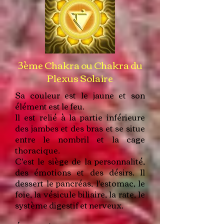
3ème Chakra ou Chakra du
Plexus Solaire
Sa couleur est le jaune et son
élément est le feu.
Il est relié à la partie inférieure
des jambes et des bras et se situe
entre le nombril et la cage
thoracique.
C'est le siège de la personnalité,
des émotions et des désirs. Il
dessert le pancréas, l'estomac, le
foie, la vésicule biliaire, la rate, le
système digestif et nerveux.