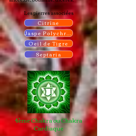
Les pierres associées
Citrine
Jaspe Polychrome
Oeil de Tigre
Septaria
4ème Chakra ou Chakra
Cardiaque