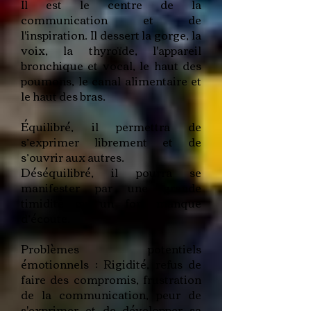
Il est le centre de la
communication et de
l'inspiration. Il dessert la gorge, la
voix, la thyroïde, l'appareil
bronchique et vocal, le haut des
poumons, le canal alimentaire et
le haut des bras.
Équilibré, il permettra de
s’exprimer librement et de
s’ouvrir aux autres.
Déséquilibré, il pourra se
manifester par une grande
timidité ou un fort manque
d’écoute.
Problèmes potentiels
émotionnels : Rigidité, refus de
faire des compromis, frustration
de la communication, peur de
s'exprimer et de développer sa