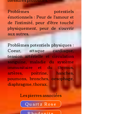
Problèmes potentiels
émotionnels : Peur de l'amour et
de l'intimité, peur d'être touché
physiquement, peur de s'ouvrir
aux autres.
Problèmes potentiels physiques :
Coeur, attaque cardiaque,
tension artérielle et circulation
sanguine, maladie du système
immunitaire et du thymus,
artères, poitrine, hanches,
poumons, bronches, oesophage,
diaphragme, thorax.
Les pierres associées
Quartz Rose
Rhodonite