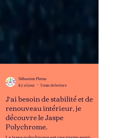
Sébastien Pletan
il y a 1 jour
5 min de lecture
J’ai besoin de stabilité et de
renouveau intérieur, je
découvre le Jaspe