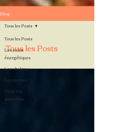
Blog
Tous les Posts
Tous les Posts
Tous les Posts
Les soins
énergétiques
Les chakras
Les pierres
Dans ton
quotidien