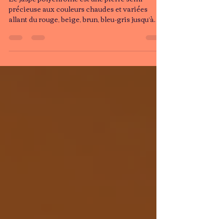
Polychrome.
Le jaspe polychrome est une pierre semi-
précieuse aux couleurs chaudes et variées
allant du rouge, beige, brun, bleu-gris jusqu’à
des tons sable et terreux. Ses motifs naturels
évoquent les paysages désertiques et les terres
anciennes. Très appréciée en lithothérapie, elle
est associée à l’ancrage, à la vitalité et à la joie
de vivre. C’est une pierre qui aide à retrouver
énergie, stabilité et connexion à la Terre. Les
bienfaits du jaspe polychrome : Comme toutes
les pratique