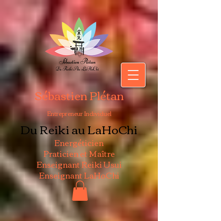
Sébastien Plétan
Entrepreneur Individuel
Du Reiki au LaHoChi
Energéticien
Praticien et Maître
Enseignant Reiki Usui
Enseignant LaHoChi