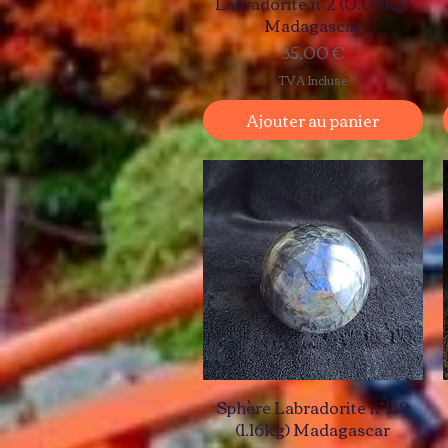
Labradorite n°2 (0.08kg)
Madagascar
Prix
35,00 €
TVA Incluse
Ajouter au panier
Sphère Labradorite n°139
(1.16kg) Madagascar