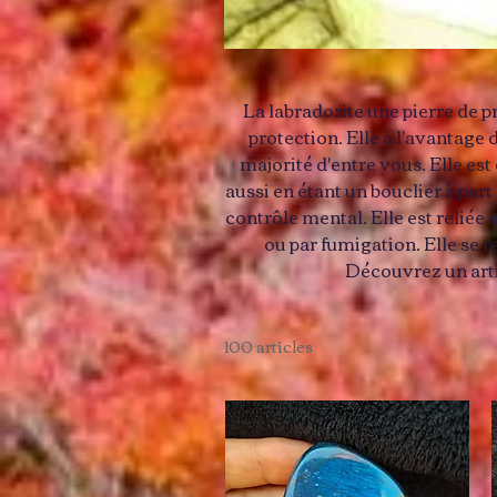
La labradorite une pierre de p
protection. Elle a l'avantage 
majorité d'entre vous. Elle es
aussi en étant un bouclier à part 
contrôle mental. Elle est reliée
ou par fumigation. Elle se r
Découvrez un artic
100 articles