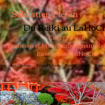
Sébastien Plétan
Entrepreneur 
Du Reiki au LaHoC
Energéticien
Praticien et Maître Enseignant Re
Enseignant LaHoChi
ins
Les Chakras
Les initiations
Tarifs/Contact
Boutiq
Blog