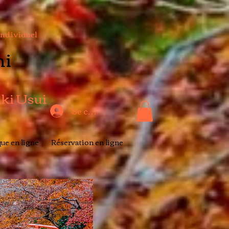
Individuel
hi
iki Usui
Se connecter
ue en ligne
Réservation en ligne