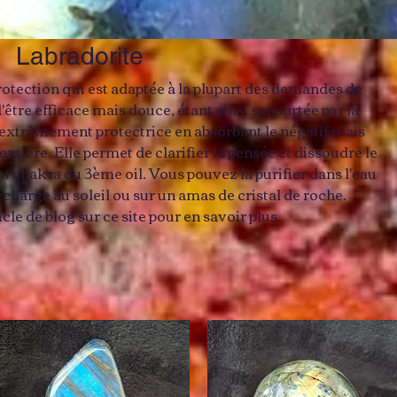
Labradorite
rotection qui est adaptée à la plupart des demandes de
d'être efficace mais douce, étant ainsi supportée par la
t extrêmement protectrice en absorbant le négatif mais
entière. Elle permet de clarifier la pensée et dissoudre le
 au chakra du 3ème oil. Vous pouvez la purifier dans l'eau
echarge au soleil ou sur un amas de cristal de roche.
le de blog sur ce site pour en savoir plus.