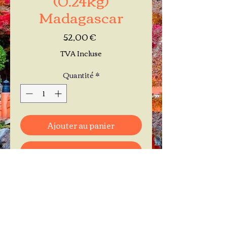
Madagascar
Prix
52,00 €
TVA Incluse
Quantité
*
Ajouter au panier
Commander et payer
Je réserve mon rendez-vous
Contactez-moi au
06.11.30.71.66