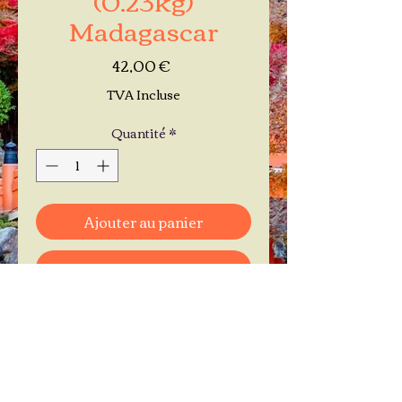
Madagascar
Prix
42,00 €
TVA Incluse
Quantité
*
Ajouter au panier
Commander et payer
Je réserve mon rendez-vous
Contactez-moi au
06.11.30.71.66