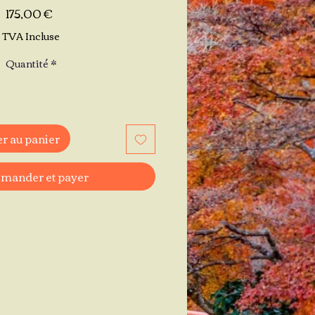
Prix
175,00 €
TVA Incluse
Quantité
*
r au panier
ander et payer