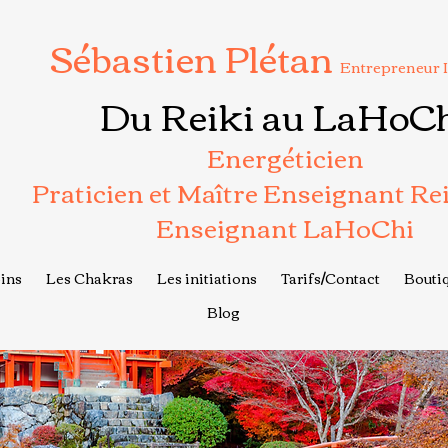
Sébastien Plétan
Entrepreneur 
Du Reiki au LaHoC
Energéticien
Praticien et Maître Enseignant Re
Enseignant LaHoChi
ins
Les Chakras
Les initiations
Tarifs/Contact
Boutiq
Blog