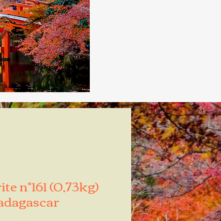
te n°161 (0,73kg)
dagascar