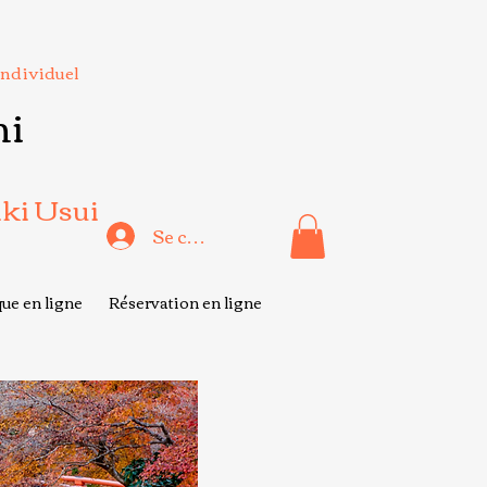
Individuel
hi
iki Usui
Se connecter
ue en ligne
Réservation en ligne