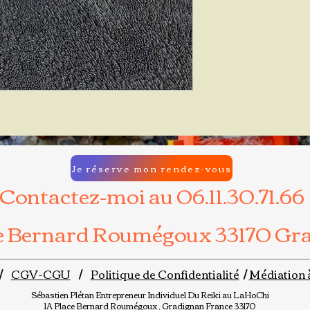
Je réserve mon rendez-vous
Contactez-moi au 06.11.30.71.66
ce Bernard Roumégoux 33170 Gr
/
CGV-CGU
/
Politique de Confidentialité
/
Médiation 
Sébastien Plétan
Entrepreneur Individuel
Du Reiki au LaHoChi
1A Place Bernard Roumégoux , Gradignan France 33170