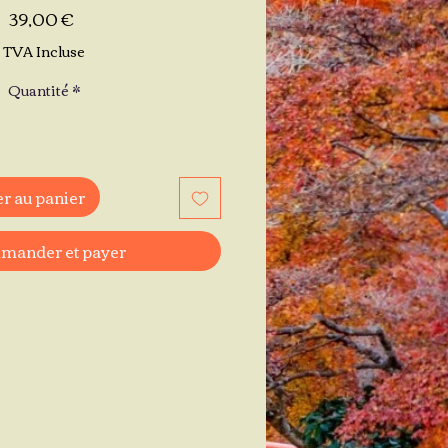
Prix
39,00 €
TVA Incluse
Quantité
*
r au panier
ander et payer