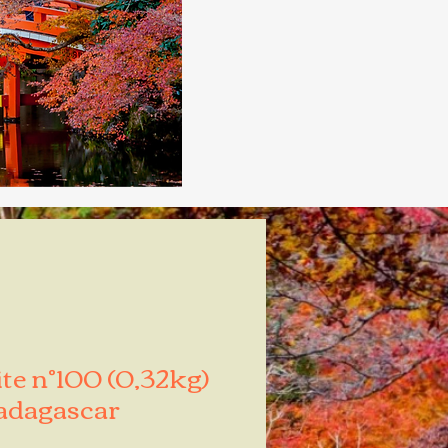
te n°100 (0,32kg)
dagascar