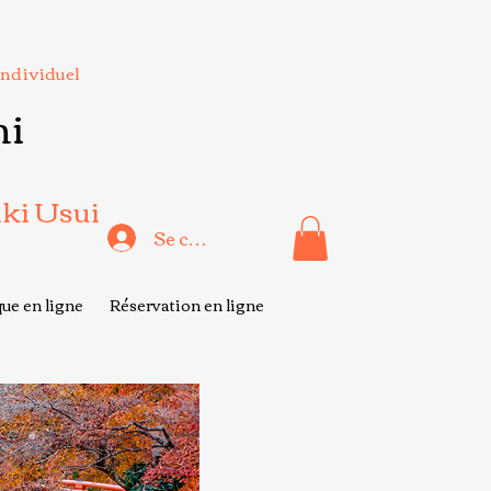
Individuel
hi
iki Usui
Se connecter
ue en ligne
Réservation en ligne