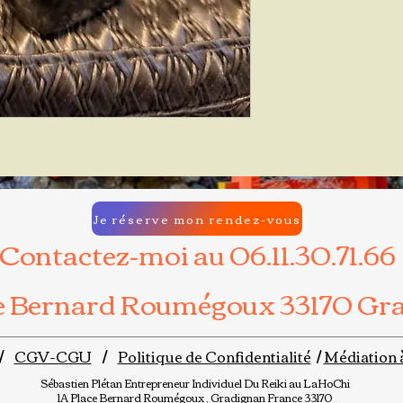
Je réserve mon rendez-vous
Contactez-moi au 06.11.30.71.66
ce Bernard Roumégoux 33170 Gr
/
CGV-CGU
/
Politique de Confidentialité
/
Médiation 
Sébastien Plétan
Entrepreneur Individuel
Du Reiki au LaHoChi
1A Place Bernard Roumégoux , Gradignan France 33170