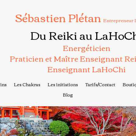
Sébastien Plétan
Entrepreneur 
Du Reiki au LaHoC
Energéticien
Praticien et Maître Enseignant Re
Enseignant LaHoChi
ins
Les Chakras
Les initiations
Tarifs/Contact
Boutiq
Blog