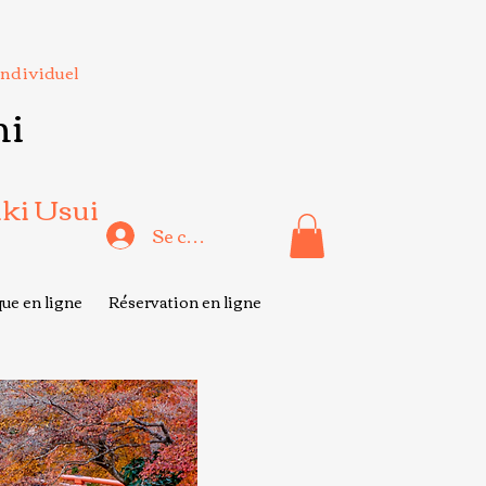
Individuel
hi
iki Usui
Se connecter
ue en ligne
Réservation en ligne