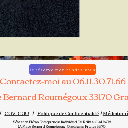
Je réserve mon rendez-vous
Contactez-moi au 06.11.30.71.66
ce Bernard Roumégoux 33170 Gr
/
CGV-CGU
/
Politique de Confidentialité
/
Médiation 
Sébastien Plétan
Entrepreneur Individuel
Du Reiki au LaHoChi
1A Place Bernard Roumégoux , Gradignan France 33170