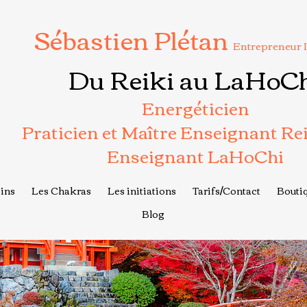
Sébastien Plétan
Entrepreneur 
Du Reiki au LaHoC
Energéticien
Praticien et Maître Enseignant Re
Enseignant LaHoChi
ins
Les Chakras
Les initiations
Tarifs/Contact
Boutiq
Blog