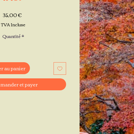
Prix
35,00 €
TVA Incluse
Quantité
*
r au panier
ander et payer