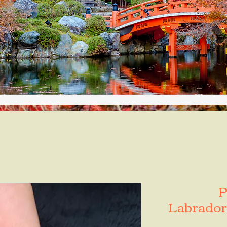
P
Labradori