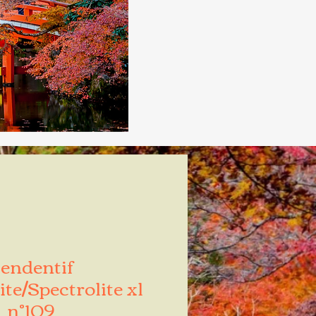
endentif
te/Spectrolite xl
n°109