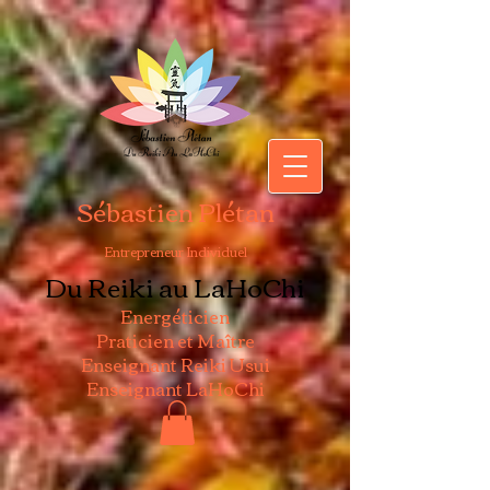
Sébastien Plétan
Entrepreneur Individuel
Du Reiki au LaHoChi
Energéticien
Praticien et Maître
Enseignant Reiki Usui
Enseignant LaHoChi