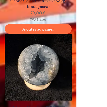
Géode Célestine n°10 (0.52kg)
Madagascar
Prix
79,00 €
TVA Incluse
Ajouter au panier