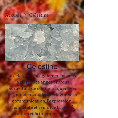
Accueil
Célestine
Célestine
La célestine est également appelée
la pierre des anges en vous
permettant de communiquer avec
les mondes subtils. Elle favorise la
communication, l'expression,
l'honnêteté et renforce la clarté,
l'intuition et la tolérance. Elle est