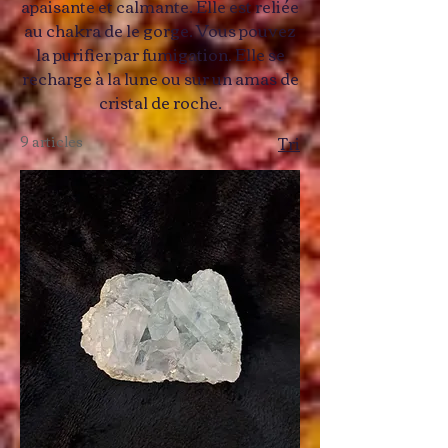
apaisante et calmante. Elle est reliée
au chakra de le gorge. Vous pouvez
la purifier par fumigation. Elle se
recharge à la lune ou sur un amas de
cristal de roche.
9 articles
Tri