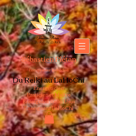
Sébastien Plétan
Entrepreneur Individuel
Du Reiki au LaHoChi
Energéticien
Praticien et Maître
Enseignant Reiki Usui
Enseignant LaHoChi