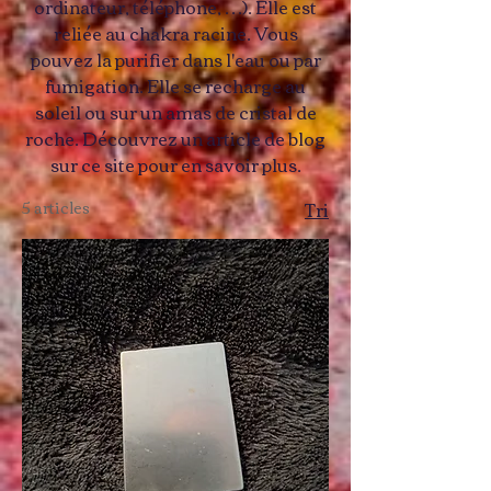
ordinateur, téléphone, …). Elle est
reliée au chakra racine. Vous
pouvez la purifier dans l'eau ou par
fumigation. Elle se recharge au
soleil ou sur un amas de cristal de
roche. Découvrez un article de blog
sur ce site pour en savoir plus.
5 articles
Tri