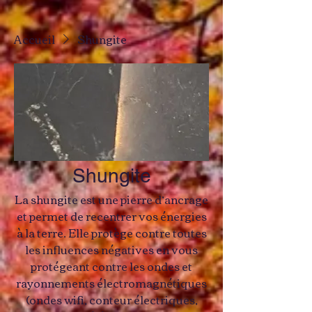
Accueil
Shungite
Shungite
La shungite est une pierre d’ancrage
et permet de recentrer vos énergies
à la terre. Elle protège contre toutes
les influences négatives en vous
protégeant contre les ondes et
rayonnements électromagnétiques
(ondes wifi, conteur électriques,