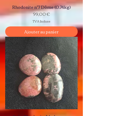
Rhodonite n°7 Dôme (0.74kg)
Prix
99,00 €
TVA Incluse
Ajouter au panier