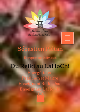
Sébastien Plétan
Entrepreneur Individuel
Du Reiki au LaHoChi
Energéticien
Praticien et Maître
Enseignant Reiki Usui
Enseignant LaHoChi