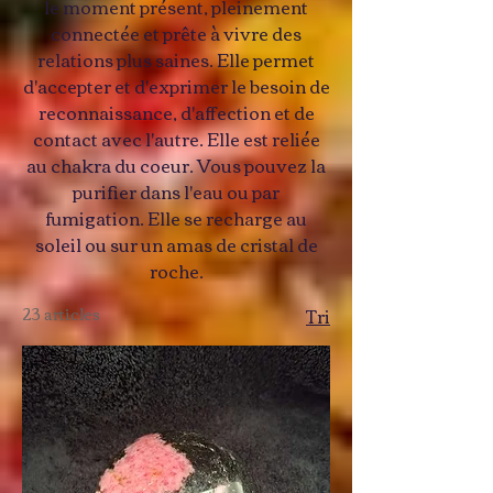
le moment présent, pleinement
connectée et prête à vivre des
relations plus saines. Elle permet
d'accepter et d'exprimer le besoin de
reconnaissance, d'affection et de
contact avec l'autre. Elle est reliée
au chakra du coeur. Vous pouvez la
purifier dans l'eau ou par
fumigation. Elle se recharge au
soleil ou sur un amas de cristal de
roche.
23 articles
Tri