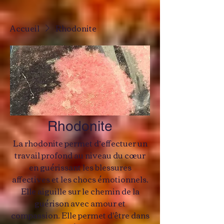
Accueil
Rhodonite
Rhodonite
La rhodonite permet d’effectuer un
travail profond au niveau du cœur
en guérissant les blessures
affectives et les chocs émotionnels.
Elle aiguille sur le chemin de la
guérison avec amour et
compassion. Elle permet d'être dans