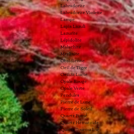
Labradorite
Labradorite Violette
Lampe
Lapis Lazuli
Lazurite
Lépidolite
Malachite
Merlinite
Obsidienne
Oeil de Tigre
Oeil St Lucie
Opale Rouge
Opale Verte
Pendules
Pierre de Lune
Pierre de Soleil
Quartz Fumé
Quartz Hématoïde
Quartz Tourmaliné