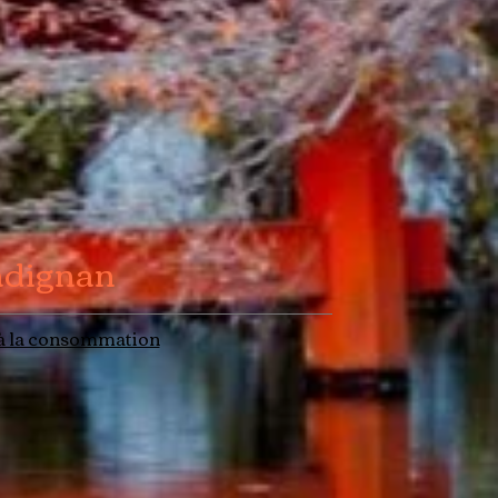
adignan
à la consommation