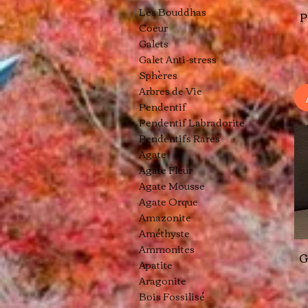
Les Bouddhas
P
Coeur
Galets
Galet Anti-stress
Sphères
Arbres de Vie
Pendentif
Pendentif Labradorite
Pendentifs Rares
Agate
Agate Fleur
Agate Mousse
Agate Orque
Amazonite
Améthyste
Ammonites
G
Apatite
Aragonite
Bois Fossilisé