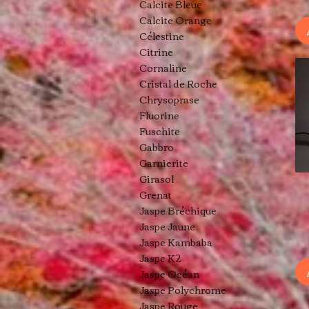
Calcite Bleue
Calcite Orange
Célestine
Citrine
Cornaline
Cristal de Roche
Chrysoprase
Fluorine
Fuschite
Gabbro
Garnierite
Girasol
Grenat
Jaspe Bréchique
Jaspe Jaune
Jaspe Kambaba
Jaspe K2
Jaspe Océan
Jaspe Polychrome
Jaspe Rouge