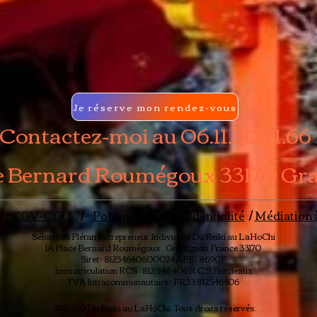
Je réserve mon rendez-vous
Contactez-moi au 06.11.30.71.66
ce Bernard Roumégoux 33170 Gr
/
CGV-CGU
/
Politique de Confidentialité
/
Médiation 
Sébastien Plétan
Entrepreneur Individuel
Du Reiki au LaHoChi
1A Place Bernard Roumégoux , Gradignan France 33170
Siret : 81254640600024 APE : 8690F
Immatriculation RCS : 812 546 406 R.C.S Bordeaux
TVA Intracommunautaire : FR33 812546406
© 2020 Du Reiki au LaHoChi. Tous droits réservés.