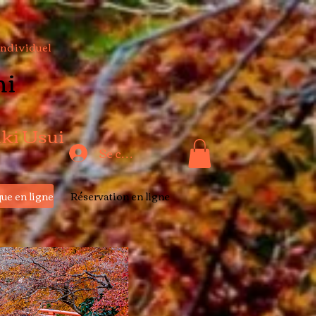
Individuel
hi
iki Usui
Se connecter
ue en ligne
Réservation en ligne