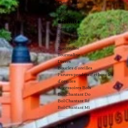
Quartz Rose
Rhodonite
Rubellite
Sélénite
Septaria
Shiva Lingham
Shungite
Spectrolite
Tourmaline
Divers
Boucles d'oreilles
Parures pendentif et boucles
d'oreilles
Accessoires Bols
Bol Chantant Do
Bol Chantant Ré
Bol Chantant Mi
Prix