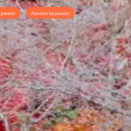
luse
TVA Incluse
 panier
Ajouter au panier