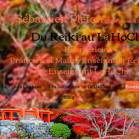
Sébastien Plétan
Entrepreneur 
Du Reiki au LaHoC
Energéticien
Praticien et Maître Enseignant Re
Enseignant LaHoChi
ins
Les Chakras
Les initiations
Tarifs/Contact
Boutiq
Blog