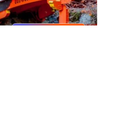
Je réserve mon rendez-vous
Contactez-moi au
06.11.30.71.66
1 A Place Bernard Roumégoux
33170 Gradignan
Mentions Légales
/
CGV-CGU
/
Politique de
Confidentialité
/
Médiation à la consommation
Sébastien Plétan
Entrepreneur Individuel
Du
Reiki au LaHoChi
1A Place Bernard Roumégoux , Gradignan
France 33170
Siret :
81254640600024
APE : 8690F
Immatriculation RCS :
812 546 406
R.C.S
Bordeaux
TVA Intracommunautaire : FR33
812546406