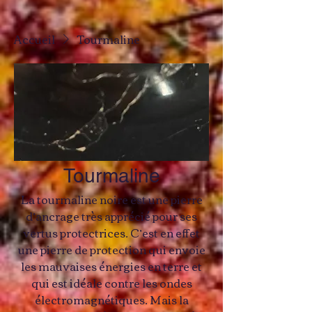
Accueil
Tourmaline
Tourmaline
La tourmaline noire est une pierre
d’ancrage très apprécié pour ses
vertus protectrices. C’est en effet
une pierre de protection qui envoie
les mauvaises énergies en terre et
qui est idéale contre les ondes
électromagnétiques. Mais la