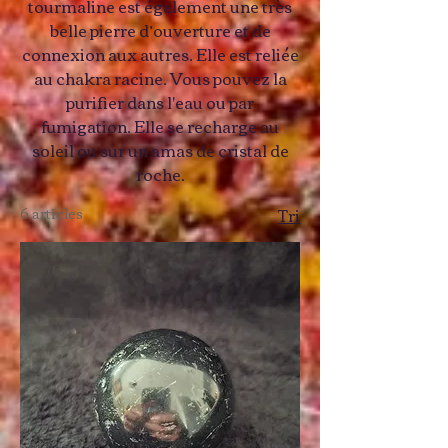
tourmaline est également une très
belle pierre d’ouverture et de
connexion aux autres. Elle est reliée
au chakra racine. Vous pouvez la
purifier dans l'eau ou par
fumigation. Elle se recharge au
soleil ou sur un amas de cristal de
roche.
6 articles
Tri