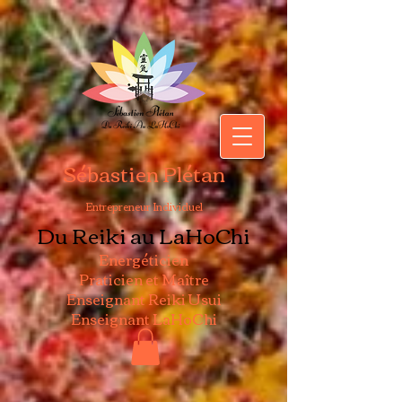
Sébastien Plétan
Entrepreneur Individuel
Du Reiki au LaHoChi
Energéticien
Praticien et Maître
Enseignant Reiki Usui
Enseignant LaHoChi