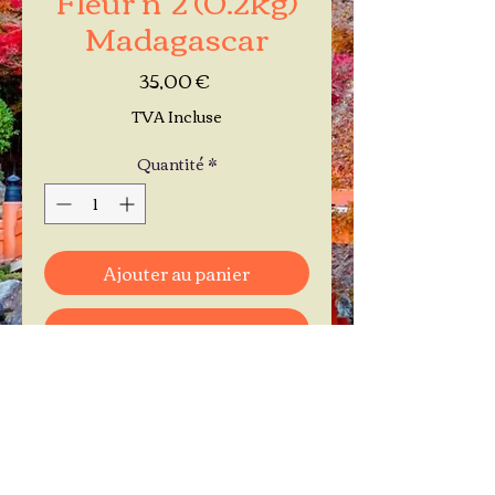
Madagascar
Prix
35,00 €
TVA Incluse
Quantité
*
Ajouter au panier
Commander et payer
Je réserve mon rendez-vous
Contactez-moi au
06.11.30.71.66