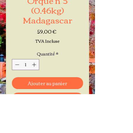
(0.46kg)
Madagascar
Prix
59,00 €
TVA Incluse
Quantité
*
Ajouter au panier
Commander et payer
Je réserve mon rendez-vous