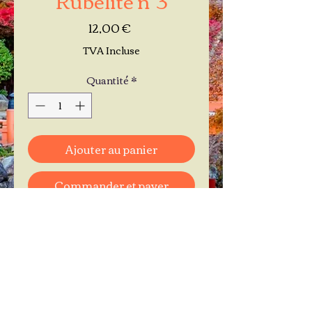
Prix
12,00 €
TVA Incluse
Quantité
*
Ajouter au panier
Commander et payer
Je réserve mon rendez-vous
Contactez-moi au
06.11.30.71.66
1 A Place Bernard Roumégoux