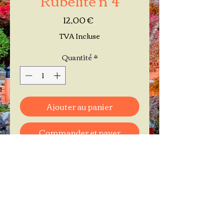
Prix
12,00 €
TVA Incluse
Quantité
*
Ajouter au panier
Commander et payer
Je réserve mon rendez-vous
Contactez-moi au
06.11.30.71.66
1 A Place Bernard Roumégoux