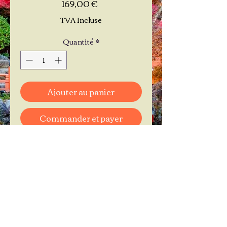
Prix
169,00 €
TVA Incluse
Quantité
*
Ajouter au panier
Commander et payer
Je réserve mon rendez-vous
Contactez-moi au
06.11.30.71.66
1 A Place Bernard Roumégoux
33170 Gradignan