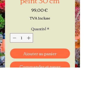
Prix
99,00 €
TVA Incluse
Quantité
*
Ajouter au panier
Commander et payer
Je réserve mon rendez-vous
Contactez-moi au
06.11.30.71.66
1 A Place Bernard Roumégoux