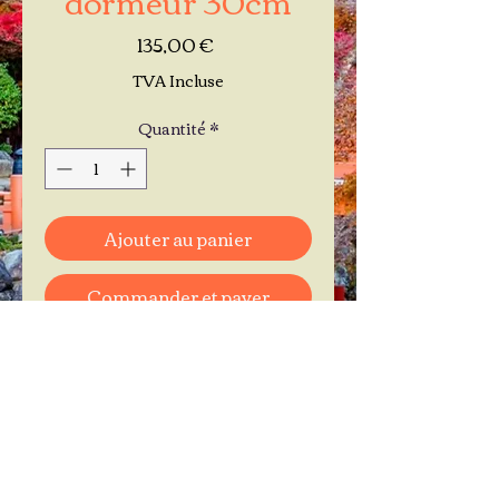
Prix
135,00 €
TVA Incluse
Quantité
*
Ajouter au panier
Commander et payer
Je réserve mon rendez-vous
Contactez-moi au
06.11.30.71.66
1 A Place Bernard Roumégoux