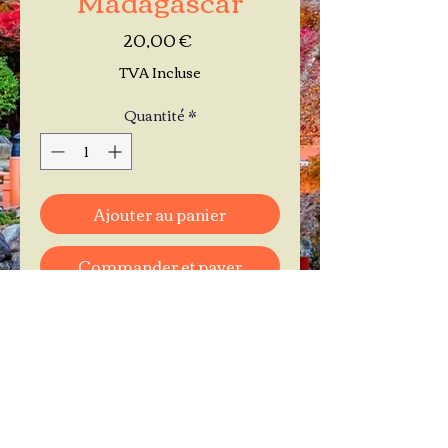
Prix
20,00 €
TVA Incluse
Quantité
*
Ajouter au panier
Commander et payer
Je réserve mon rendez-vous
Contactez-moi au
06.11.30.71.66
1 A Place Bernard Roumégoux