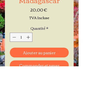
Prix
20,00 €
TVA Incluse
Quantité
*
Ajouter au panier
Commander et payer
Je réserve mon rendez-vous
Contactez-moi au
06.11.30.71.66
1 A Place Bernard Roumégoux