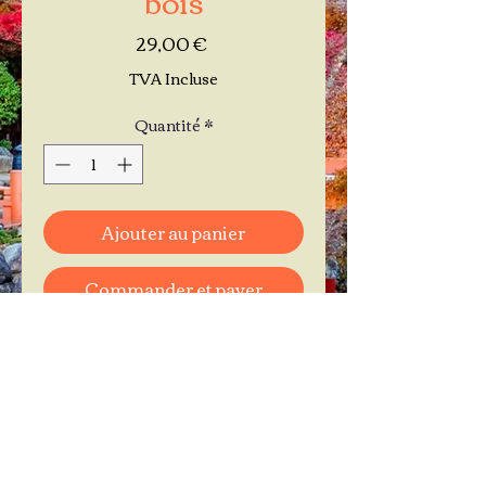
Prix
29,00 €
TVA Incluse
Quantité
*
Ajouter au panier
Commander et payer
Je réserve mon rendez-vous
Contactez-moi au
06.11.30.71.66
1 A Place Bernard Roumégoux