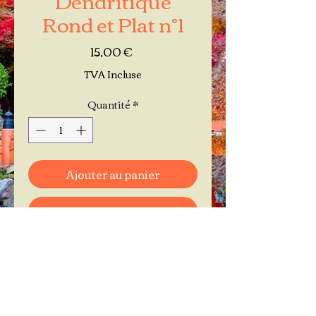
Rond et Plat n°1
Prix
15,00 €
TVA Incluse
Quantité
*
Ajouter au panier
Commander et payer
Je réserve mon rendez-vous
Contactez-moi au
06.11.30.71.66