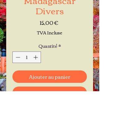
Divers
Prix
15,00 €
TVA Incluse
Quantité
*
Ajouter au panier
Commander et payer
Je réserve mon rendez-vous
Contactez-moi au
06.11.30.71.66