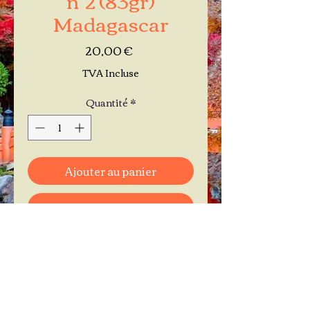
Madagascar
Prix
20,00 €
TVA Incluse
Quantité
*
Ajouter au panier
Commander et payer
Je réserve mon rendez-vous
Contactez-moi au
06.11.30.71.66