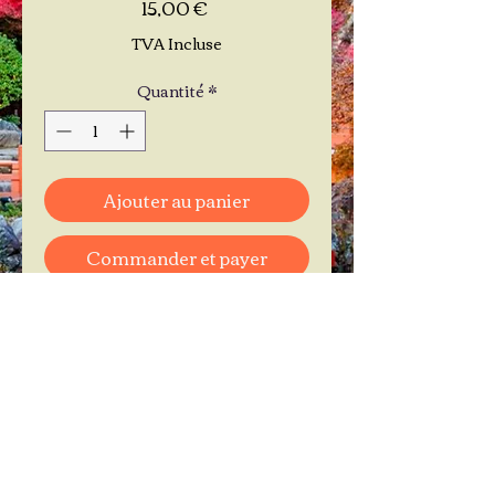
Prix
15,00 €
TVA Incluse
Quantité
*
Ajouter au panier
Commander et payer
Je réserve mon rendez-vous
Contactez-moi au
06.11.30.71.66
1 A Place Bernard Roumégoux
33170 Gradignan