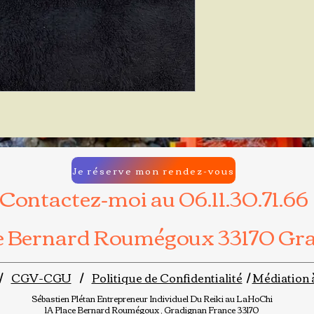
Je réserve mon rendez-vous
Contactez-moi au 06.11.30.71.66
ce Bernard Roumégoux 33170 Gr
/
CGV-CGU
/
Politique de Confidentialité
/
Médiation 
Sébastien Plétan
Entrepreneur Individuel
Du Reiki au LaHoChi
1A Place Bernard Roumégoux , Gradignan France 33170