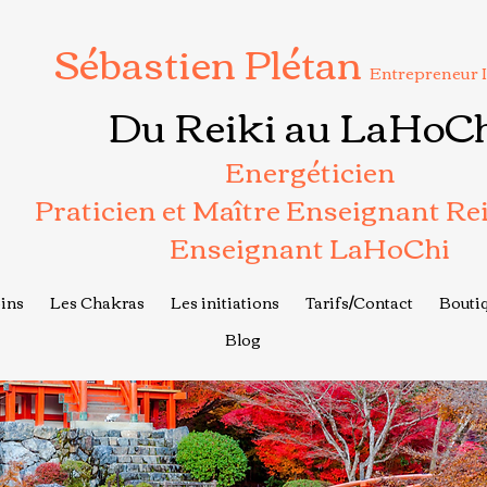
Sébastien Plétan
Entrepreneur 
Du Reiki au LaHoC
Energéticien
Praticien et Maître Enseignant Re
Enseignant LaHoChi
ins
Les Chakras
Les initiations
Tarifs/Contact
Boutiq
Blog