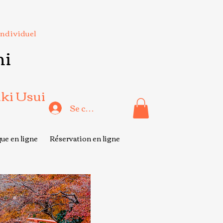
Individuel
hi
iki Usui
Se connecter
ue en ligne
Réservation en ligne