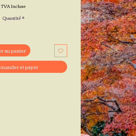
TVA Incluse
Quantité
*
r au panier
ander et payer