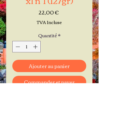
Prix
22,00 €
TVA Incluse
Quantité
*
Ajouter au panier
Commander et payer
Je réserve mon rendez-vous
Contactez-moi au
06.11.30.71.66
1 A Place Bernard Roumégoux