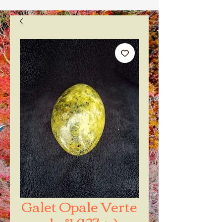
Galet Opale Verte
xl n°1 (127gr)