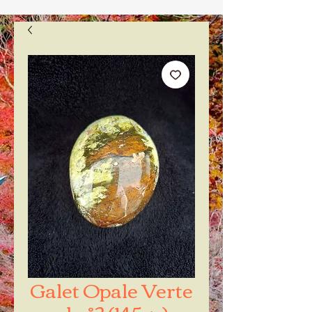
Galet Opale Verte
xl n°2 (145gr)