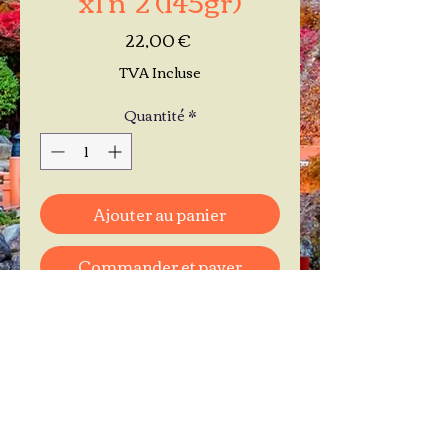
Prix
22,00 €
TVA Incluse
Quantité
*
Ajouter au panier
Commander et payer
Je réserve mon rendez-vous
Contactez-moi au
06.11.30.71.66
1 A Place Bernard Roumégoux