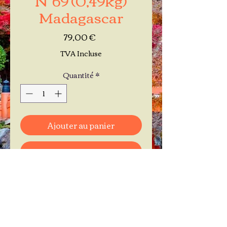
Madagascar
Prix
79,00 €
TVA Incluse
Quantité
*
Ajouter au panier
Commander et payer
Je réserve mon rendez-vous
Contactez-moi au
06.11.30.71.66