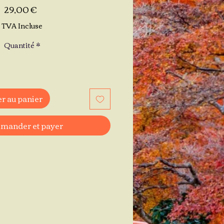
Prix
29,00 €
TVA Incluse
Quantité
*
r au panier
ander et payer