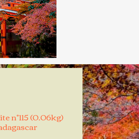
te n°115 (0.06kg)
dagascar