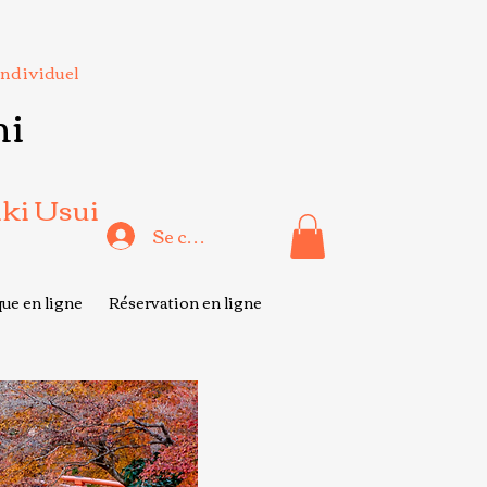
Individuel
hi
iki Usui
Se connecter
ue en ligne
Réservation en ligne