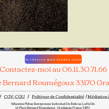
Je réserve mon rendez-vous
Contactez-moi au 06.11.30.71.66
ce Bernard Roumégoux 33170 Gr
/
CGV-CGU
/
Politique de Confidentialité
/
Médiation 
Sébastien Plétan
Entrepreneur Individuel
Du Reiki au LaHoChi
1A Place Bernard Roumégoux , Gradignan France 33170