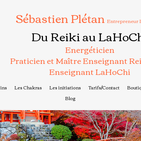
Sébastien Plétan
Entrepreneur 
Du Reiki au LaHoC
Energéticien
Praticien et Maître Enseignant Re
Enseignant LaHoChi
ins
Les Chakras
Les initiations
Tarifs/Contact
Boutiq
Blog