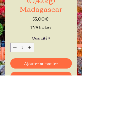
Madagascar
Prix
55,00 €
TVA Incluse
Quantité
*
Ajouter au panier
Commander et payer
Je réserve mon rendez-vous
Contactez-moi au
06.11.30.71.66