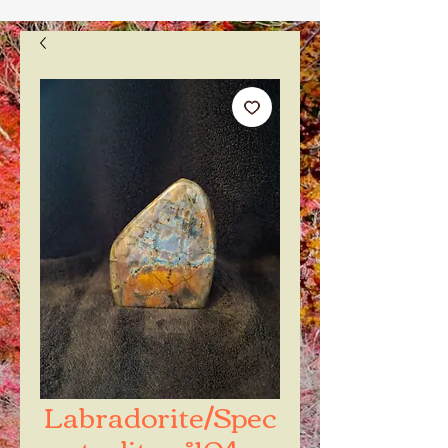
Labradorite/Spec
trolite n°104