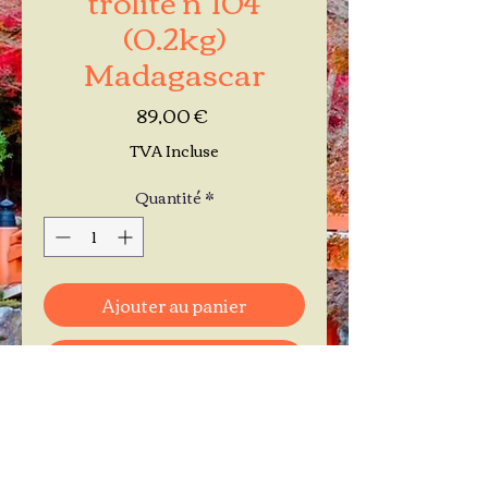
(0.2kg)
Madagascar
Prix
89,00 €
TVA Incluse
Quantité
*
Ajouter au panier
Commander et payer
Je réserve mon rendez-vous