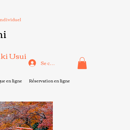
Individuel
hi
iki Usui
Se connecter
ue en ligne
Réservation en ligne