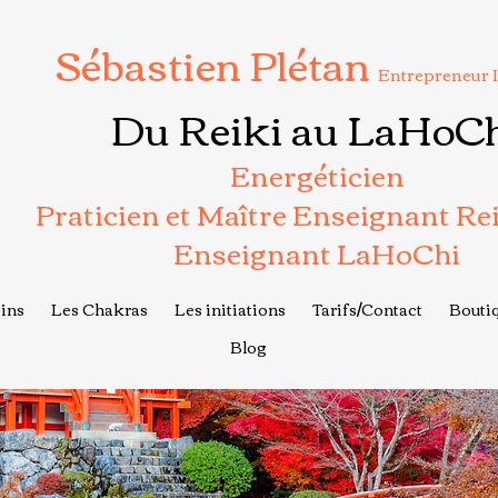
Sébastien Plétan
Entrepreneur 
Du Reiki au LaHoC
Energéticien
Praticien et Maître Enseignant Re
Enseignant LaHoChi
ins
Les Chakras
Les initiations
Tarifs/Contact
Boutiq
Blog