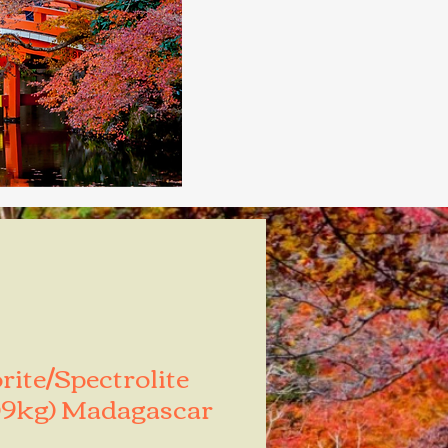
ite/Spectrolite
09kg) Madagascar