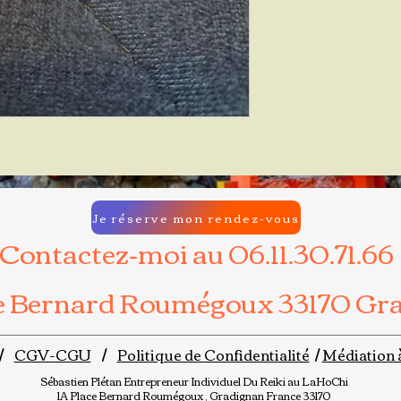
Je réserve mon rendez-vous
Contactez-moi au 06.11.30.71.66
ce Bernard Roumégoux 33170 Gr
/
CGV-CGU
/
Politique de Confidentialité
/
Médiation 
Sébastien Plétan
Entrepreneur Individuel
Du Reiki au LaHoChi
1A Place Bernard Roumégoux , Gradignan France 33170