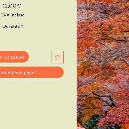
Prix
42,00 €
TVA Incluse
Quantité
*
r au panier
ander et payer