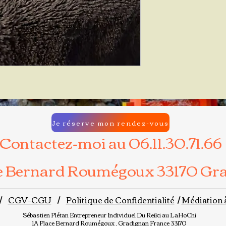
Je réserve mon rendez-vous
Contactez-moi au 06.11.30.71.66
ce Bernard Roumégoux 33170 Gr
/
CGV-CGU
/
Politique de Confidentialité
/
Médiation 
Sébastien Plétan
Entrepreneur Individuel
Du Reiki au LaHoChi
1A Place Bernard Roumégoux , Gradignan France 33170