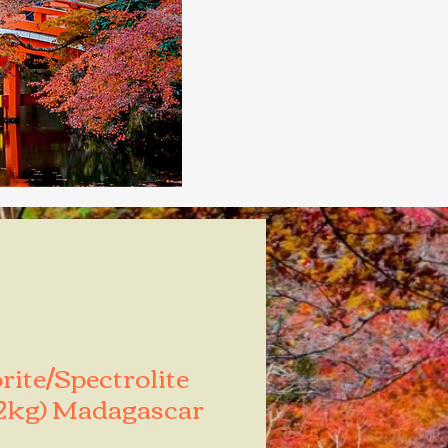
ite/Spectrolite
12kg) Madagascar