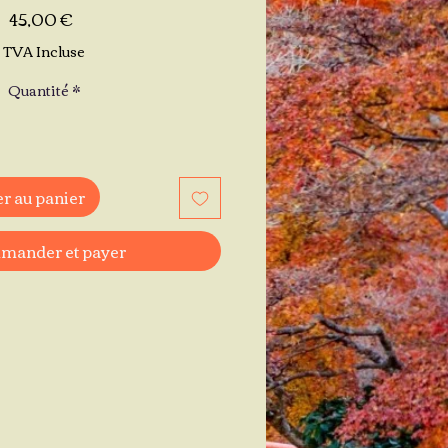
Prix
45,00 €
TVA Incluse
Quantité
*
r au panier
ander et payer