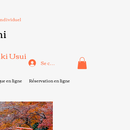
Individuel
hi
iki Usui
Se connecter
ue en ligne
Réservation en ligne