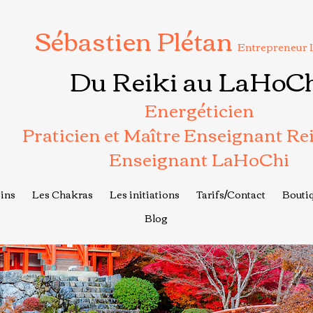
Sébastien Plétan
Entrepreneur 
Du Reiki au LaHoC
Energéticien
Praticien et Maître Enseignant Re
Enseignant LaHoChi
ins
Les Chakras
Les initiations
Tarifs/Contact
Boutiq
Blog