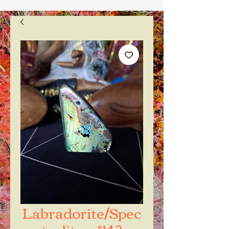
Labradorite/Spec
trolite n °142