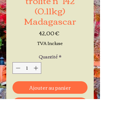
(0.11kg)
Madagascar
Prix
42,00 €
TVA Incluse
Quantité
*
Ajouter au panier
Commander et payer
Je réserve mon rendez-vous