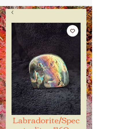
Labradorite/Spec
trolite n°160