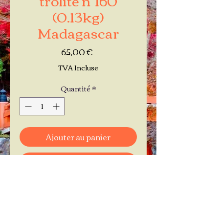
(0.13kg)
Madagascar
Prix
65,00 €
TVA Incluse
Quantité
*
Ajouter au panier
Commander et payer
Je réserve mon rendez-vous