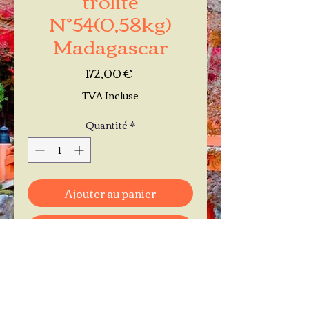
N°54(0,58kg)
Madagascar
Prix
172,00 €
TVA Incluse
Quantité
*
Ajouter au panier
Commander et payer
Je réserve mon rendez-vous