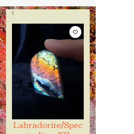
Labradorite/Spec
trolite n°97