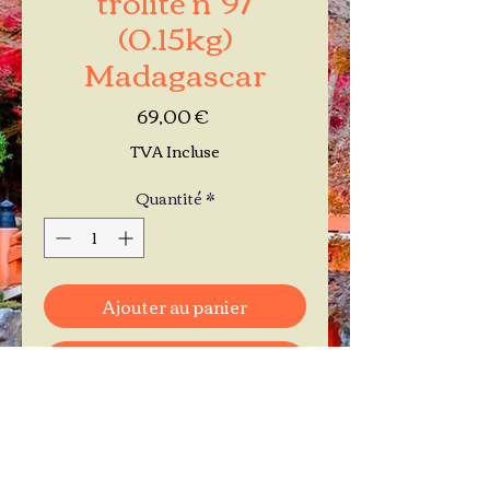
(0.15kg)
Madagascar
Prix
69,00 €
TVA Incluse
Quantité
*
Ajouter au panier
Commander et payer
Je réserve mon rendez-vous