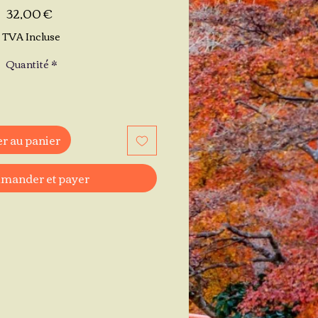
Prix
32,00 €
TVA Incluse
Quantité
*
r au panier
ander et payer