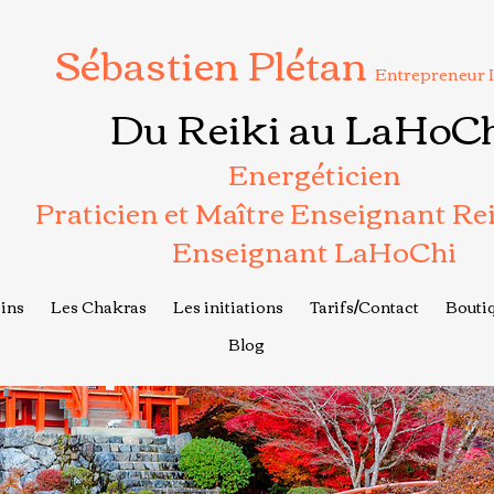
Sébastien Plétan
Entrepreneur 
Du Reiki au LaHoC
Energéticien
Praticien et Maître Enseignant Re
Enseignant LaHoChi
ins
Les Chakras
Les initiations
Tarifs/Contact
Boutiq
Blog