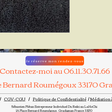
Je réserve mon rendez-vous
Contactez-moi au 06.11.30.71.66
ce Bernard Roumégoux 33170 Gr
/
CGV-CGU
/
Politique de Confidentialité
/
Médiation 
Sébastien Plétan
Entrepreneur Individuel
Du Reiki au LaHoChi
1A Place Bernard Roumégoux , Gradignan France 33170