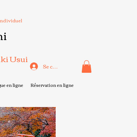
Individuel
hi
iki Usui
Se connecter
ue en ligne
Réservation en ligne