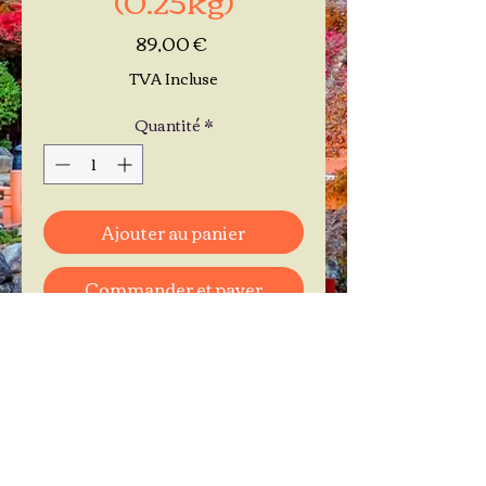
Prix
89,00 €
TVA Incluse
Quantité
*
Ajouter au panier
Commander et payer
Je réserve mon rendez-vous
Contactez-moi au
06.11.30.71.66
1 A Place Bernard Roumégoux