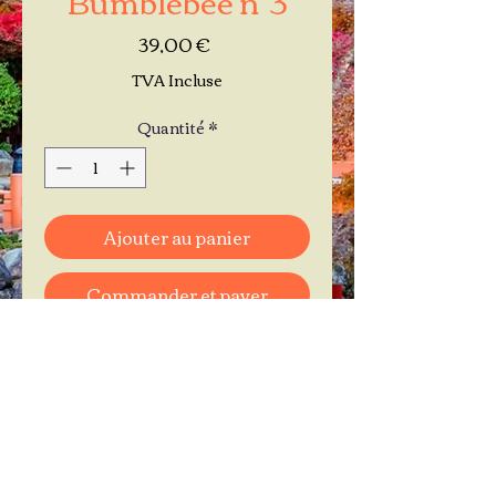
Prix
39,00 €
TVA Incluse
Quantité
*
Ajouter au panier
Commander et payer
Je réserve mon rendez-vous
Contactez-moi au
06.11.30.71.66
1 A Place Bernard Roumégoux