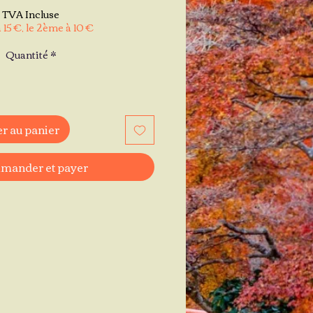
TVA Incluse
 15 €, le 2ème à 10 €
Quantité
*
r au panier
ander et payer