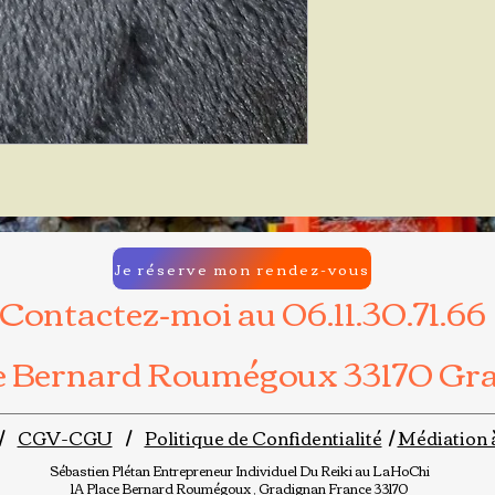
Je réserve mon rendez-vous
Contactez-moi au 06.11.30.71.66
ce Bernard Roumégoux 33170 Gr
/
CGV-CGU
/
Politique de Confidentialité
/
Médiation 
Sébastien Plétan
Entrepreneur Individuel
Du Reiki au LaHoChi
1A Place Bernard Roumégoux , Gradignan France 33170