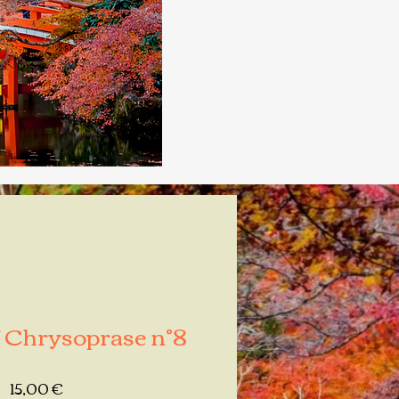
 Chrysoprase n°8
Prix
15,00 €