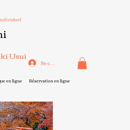
Individuel
hi
iki Usui
Se connecter
ue en ligne
Réservation en ligne