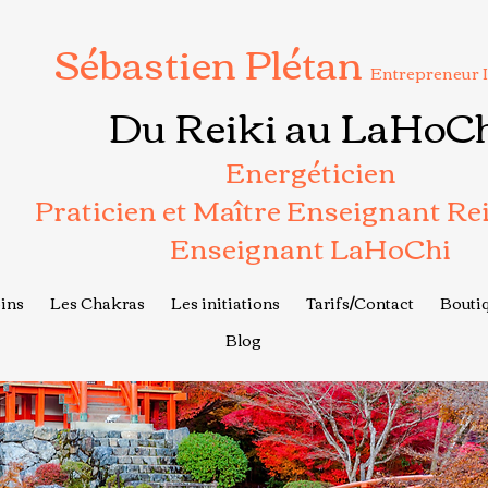
Sébastien Plétan
Entrepreneur 
Du Reiki au LaHoC
Energéticien
Praticien et Maître Enseignant Re
Enseignant LaHoChi
ins
Les Chakras
Les initiations
Tarifs/Contact
Boutiq
Blog