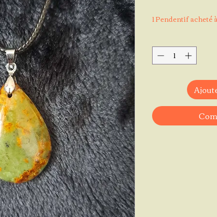
1 Pendentif acheté à
Ajoute
Comm