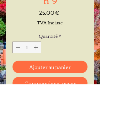
Prix
25,00 €
TVA Incluse
Quantité
*
Ajouter au panier
Commander et payer
Je réserve mon rendez-vous
Contactez-moi au
06.11.30.71.66
1 A Place Bernard Roumégoux