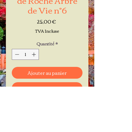
de Vie n°6
Prix
25,00 €
TVA Incluse
Quantité
*
Ajouter au panier
Commander et payer
Je réserve mon rendez-vous
Contactez-moi au
06.11.30.71.66